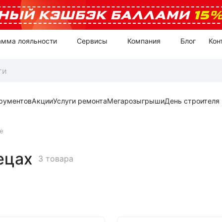
НЫЙ КЭШБЭК БАЛЛАМИ
15
амма лояльности
Сервисы
Компания
Блог
Кон
рументов
Акции
Услуги ремонта
Мегарозыгрыши
День строителя
е
ецах
3 товара