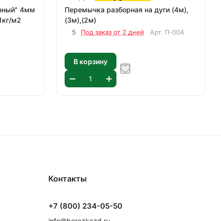
чный" 4мм
Перемычка разборная на дуги (4м),
1кг/м2
(3м),(2м)
5
Под заказ от 2 дней
Арт.
П-004
В корзину
Контакты
+7 (800) 234-05-50
info@berezkazd.ru