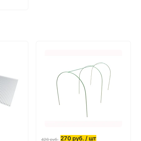
270
руб.
/ шт
426
руб.