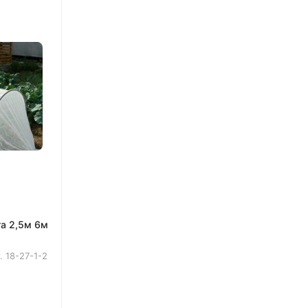
а 2,5м 6м
т.
18-27-1-2