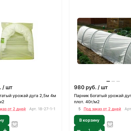
.
/ шт
980
руб.
/ шт
гатый урожай дуга 2,5м 4м
Парник Богатый урожай дуг
/м2
плот. 40г/м2
аказ от 2 дней
Арт.
18-27-1-1
5
Под заказ от 2 дней
Ар
ну
В корзину