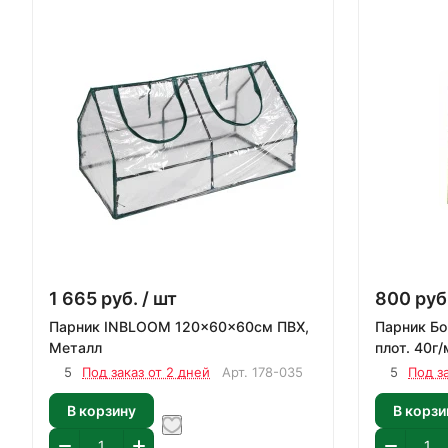
1 665
руб.
/ шт
800
руб
Парник INBLOOM 120x60x60см ПВХ,
Парник Бо
Металл
плот. 40г
5
Под заказ от 2 дней
Арт.
178-035
5
Под з
В корзину
В корзи