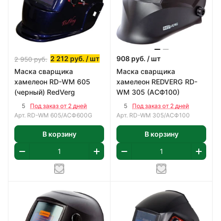
2 212
руб.
/ шт
908
руб.
/ шт
2 950
руб.
Маска сварщика
Маска сварщика
хамелеон RD-WM 605
хамелеон REDVERG RD-
(черный) RedVerg
WM 305 (АСФ100)
5
5
Под заказ от 2 дней
Под заказ от 2 дней
Арт.
RD-WM 605/АСФ600G
Арт.
RD-WM 305/АСФ100
В корзину
В корзину