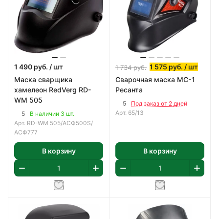
1 490
руб.
/ шт
1 575
руб.
/ шт
1 734
руб.
Маска сварщика
Сварочная маска МС-1
хамелеон RedVerg RD-
Ресанта
WM 505
5
Под заказ от 2 дней
Арт.
65/13
5
В наличии 3 шт.
Арт.
RD-WM 505/АСФ500S/
АСФ777
В корзину
В корзину