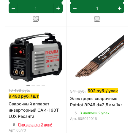
10 498
руб.
502
руб.
/ упак
541
руб.
9 490
руб.
/ шт
Электроды сварочные
Сварочный аппарат
Patriot ЭР46 d=2,5мм 1кг
инверторный САИ-190Т
5
В наличии 2 упак.
LUX Ресанта
Арт.
605012016
5
Под заказ от 2 дней
Арт.
65/70