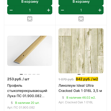
В корзину
В корзину
253
руб.
/ шт
842
руб.
/ м2
1 070
руб.
Профиль
Линолеум Ideal Ultra
стыкоперекрывающий
Cracked Oak 1 016L 3,5 м
Лука ПС 01.900.082
5
В наличии 46.02 м2.
900х25 мм
Арт.
Cracked Oak 1 016L
5
В наличии 20 шт.
Арт.
ПС 01.900.082