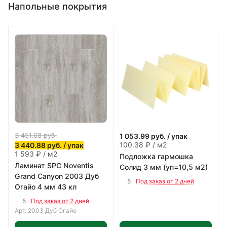
Напольные покрытия
3 451.68
руб.
1 053.99
руб.
/ упак
100.38 ₽ / м2
3 440.88
руб.
/ упак
1 593 ₽ / м2
Подложка гармошка
Ламинат SPC Noventis
Солид 3 мм (уп=10,5 м2)
Grand Сanyon 2003 Дуб
5
Под заказ от 2 дней
Огайо 4 мм 43 кл
5
Под заказ от 2 дней
Арт.
2003 Дуб Огайо