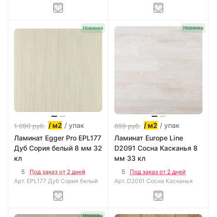
Новинка
Новинка
/ упак
/ упак
/ м2
/ м2
1 090
руб.
699
руб.
Ламинат Egger Pro EPL177
Ламинат Europe Line
Дуб Сория белый 8 мм 32
D2091 Сосна Касканья 8
кл
мм 33 кл
5
5
Под заказ от 2 дней
Под заказ от 2 дней
Арт.
EPL177 Дуб Сория белый
Арт.
D2091 Сосна Касканья
Новинка