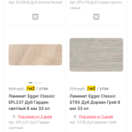
Арт.
EC2936 Дуб Уолтем белый
Арт.
EPL178 Дуб Сория светло-
серый
/ упак
/ упак
/ м2
/ м2
649
руб.
729
руб.
Ламинат Egger Classic
Ламинат Egger Classic
EPL237 Дуб Гарден
ST65 Дуб Дориан Грей 8
светлый 8 мм 33 кл
мм 33 кл
5
5
Под заказ от 2 дней
Под заказ от 2 дней
Арт.
EPL237 Дуб Гарден
Арт.
ST65 Дуб Дориан Грей
светлый