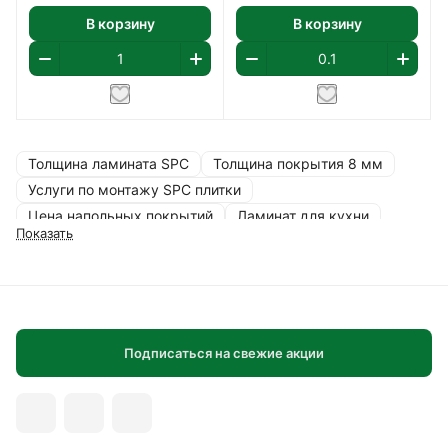
В корзину
В корзину
Толщина ламината SPC
Толщина покрытия 8 мм
Услуги по монтажу SPC плитки
Цена напольных покрытий
Ламинат для кухни
Показать
Ламинат для складов
Ламинат от европейских брендов
Ламинат с антискользящим покрытием
Ламинат с защитным слоем
Ламинат широкий формат
Подписаться на свежие акции
Напольные покрытия с фаской
Покрытия для ванных комнат
Покрытия для кухонь
Ламинат в коридор
Ламинат в спальню