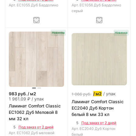
Арт.
EC1055 Дуб Бардолино
Арт.
EC1056 Дуб Бардолино
серый
Новинка
Новинка
/ упак
983
руб.
/ м2
/ м2
1 066
руб.
1 961.09 ₽ / упак
Ламинат Comfort Classic
Ламинат Comfort Classic
EC2040 Дуб Кортон
EC1062 Дуб Меловой 8
белый 8 мм 33 кл
мм 32 кл
5
Под заказ от 2 дней
5
Под заказ от 2 дней
Арт.
EC2040 Дуб Кортон
Арт.
EC1062 Дуб меловой
белый