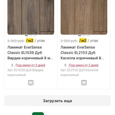
/ упак
/ упак
/ м2
/ м2
2 350
руб.
2 350
руб.
Ламинат EverSense
Ламинат EverSense
Classic EL1039 Дуб
Classic EL2153 Дуб
Вирдиа коричневый 8 мм
Каселла коричневый 8
34 кл
мм 34 кл
5
5
Под заказ от 2 дней
Под заказ от 2 дней
Арт.
EL1039 Дуб Вирдиа
Арт.
EL2153 Дуб Каселла
коричневый
коричневый
Загрузить еще