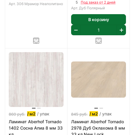
5
Под заказ от 2 дней
Арт.
306 Мрамор Неаполитано
Арт.
Дуб Полярный
В корзину
/ упак
/ упак
/ м2
/ м2
860
руб.
845
руб.
Ламинат Aberhof Tornado
Ламинат Aberhof Tornado
1402 Сосна Апиа 8 мм 33
2978 Дуб Оклахома 8 мм
кл
33 кл New Lock