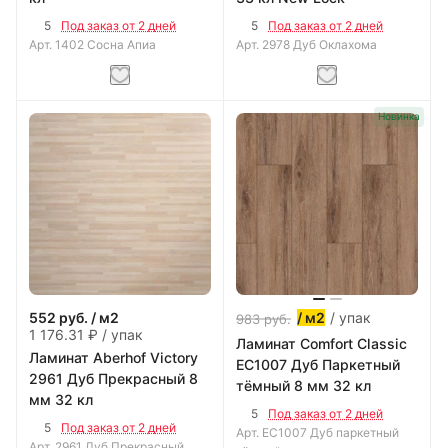
5
5
Под заказ от 2 дней
Под заказ от 2 дней
Арт.
1402 Сосна Апиа
Арт.
2978 Дуб Оклахома
Новинка
/ упак
552
руб.
/ м2
/ м2
983
руб.
1 176.31 ₽ / упак
Ламинат Comfort Classic
Ламинат Aberhof Victory
EC1007 Дуб Паркетный
2961 Дуб Прекрасный 8
тёмный 8 мм 32 кл
мм 32 кл
5
Под заказ от 2 дней
5
Под заказ от 2 дней
Арт.
EC1007 Дуб паркетный
Арт.
2961 Дуб Прекрасный