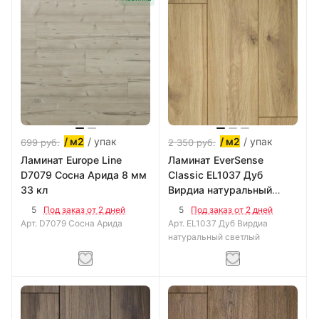
/ упак
/ упак
/ м2
/ м2
699
руб.
2 350
руб.
Ламинат Europe Line
Ламинат EverSense
D7079 Сосна Арида 8 мм
Classic EL1037 Дуб
33 кл
Вирдиа натуральный
светлый 8 мм 34 кл
5
5
Под заказ от 2 дней
Под заказ от 2 дней
Арт.
D7079 Сосна Арида
Арт.
EL1037 Дуб Вирдиа
натуральный светлый