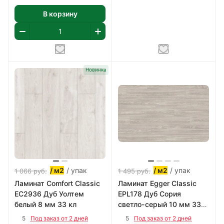
В корзину
Новинка
/ упак
/ упак
/ м2
/ м2
1 066
руб.
1 495
руб.
Ламинат Comfort Classic
Ламинат Egger Classic
EC2936 Дуб Уолтем
EPL178 Дуб Сория
белый 8 мм 33 кл
светло-серый 10 мм 33
кл New Lock
5
5
Под заказ от 2 дней
Под заказ от 2 дней