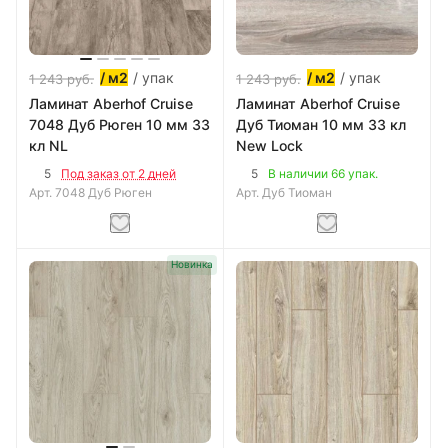
/ упак
/ упак
/ м2
/ м2
1 243
руб.
1 243
руб.
Ламинат Aberhof Cruise
Ламинат Aberhof Cruise
7048 Дуб Рюген 10 мм 33
Дуб Тиоман 10 мм 33 кл
кл NL
New Lock
5
5
Под заказ от 2 дней
В наличии 66 упак.
Арт.
7048 Дуб Рюген
Арт.
Дуб Тиоман
Новинка