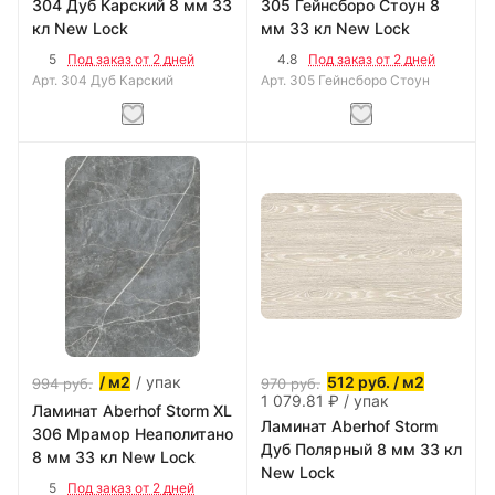
304 Дуб Карский 8 мм 33
305 Гейнсборо Стоун 8
кл New Lock
мм 33 кл New Lock
5
4.8
Под заказ от 2 дней
Под заказ от 2 дней
Арт.
304 Дуб Карский
Арт.
305 Гейнсборо Стоун
/ упак
/ м2
512
руб.
/ м2
994
руб.
970
руб.
1 079.81 ₽ / упак
Ламинат Aberhof Storm XL
Ламинат Aberhof Storm
306 Мрамор Неаполитано
Дуб Полярный 8 мм 33 кл
8 мм 33 кл New Lock
New Lock
5
Под заказ от 2 дней