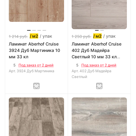
/ упак
/ упак
/ м2
/ м2
1 214
руб.
1 250
руб.
Ламинат Aberhof Cruise
Ламинат Aberhof Cruise
3924 Дуб Мартиника 10
402 Дуб Мадейра
мм 33 кл
Светлый 10 мм 33 кл
New Lock
5
5
Под заказ от 2 дней
Под заказ от 2 дней
Арт.
3924 Дуб Мартиника
Арт.
402 Дуб Мадейра
Светлый