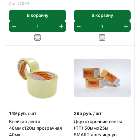
Арт.
47069
В корзину
В корзину
149
руб.
/ шт
295
руб.
/ шт
Клейкая лента
Двухсторонние ленты
48ммх120м прозрачная
(ПП) 50ммх25м
40мк
SMARTtapes инд.уп.