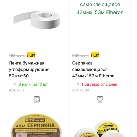
/ шт
/ шт
198
руб.
330
руб.
Лента бумажная
Серпянка
углоформирующая
самоклеющаяся
50мм*50
43ммх153м Fiberon
5
5
В наличии 10 шт.
Под заказ от 2 дней
Арт.
B50
Арт.
2080