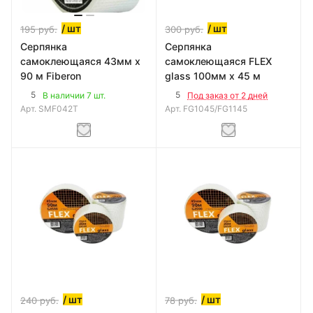
/ шт
/ шт
195
руб.
300
руб.
Серпянка
Серпянка
самоклеющаяся 43мм х
самоклеющаяся FLEX
90 м Fiberon
glass 100мм х 45 м
5
5
В наличии 7 шт.
Под заказ от 2 дней
Арт.
SMF042T
Арт.
FG1045/FG1145
/ шт
/ шт
240
руб.
78
руб.