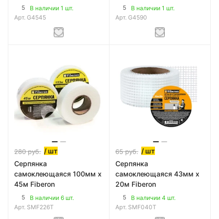
5
5
В наличии 1 шт.
В наличии 1 шт.
Арт.
G4545
Арт.
G4590
/ шт
/ шт
280
руб.
65
руб.
Серпянка
Серпянка
самоклеющаяся 100мм х
самоклеющаяся 43мм х
45м Fiberon
20м Fiberon
5
5
В наличии 6 шт.
В наличии 4 шт.
Арт.
SMF226T
Арт.
SMF040T