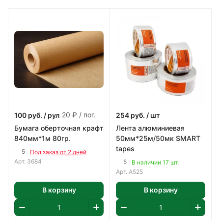
20 ₽ / пог.
100
руб.
/ рул
254
руб.
/ шт
Бумага оберточная крафт
Лента алюминиевая
840мм*1м 80гр.
50мм*25м/50мк SMART
tapes
5
Под заказ от 2 дней
Арт.
3684
5
В наличии 17 шт.
Арт.
A525
В корзину
В корзину