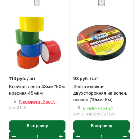
113
руб.
/ шт
93
руб.
/ шт
Клейкая лента 48мм*50м
Лента клейкая
красная 45мкм
двухсторонняя на вспен.
основе (19мм-5м)
5
Под заказ от 2 дней
Арт.
S125
5
В наличии 53 шт.
Арт.
Z195B/Z195/ZT195
В корзину
В корзину