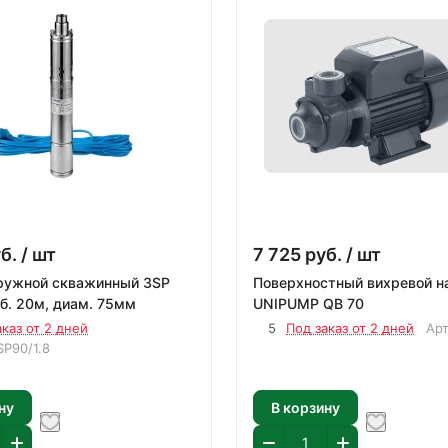
б.
/ шт
7 725
руб.
/ шт
ружной скважинный 3SP
Поверхностный вихревой н
аб. 20м, диам. 75мм
UNIPUMP QB 70
аказ от 2 дней
5
Под заказ от 2 дней
Ар
P90/1.8
ну
В корзину