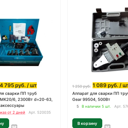
4 795
руб.
/ шт
1 089
руб.
/ ш
1 250
руб.
ля сварки ПП труб
Аппарат для сварки ПП тру
МК20/6, 2300Вт d=20-63,
Gear 99504, 500Вт
, аксессуары
5
В наличии 5 шт.
Арт.
57
аказ от 2 дней
Арт.
520035
ну
В корзину