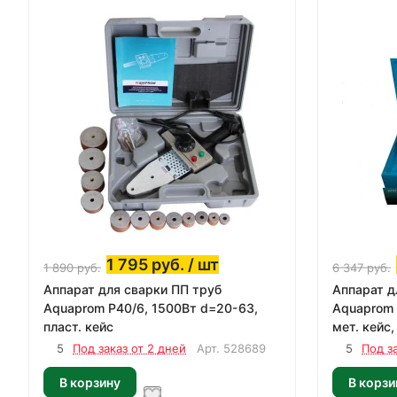
1 795
руб.
/ шт
1 890
руб.
6 347
руб.
Аппарат для сварки ПП труб
Аппарат д
Aquaprom P40/6, 1500Вт d=20-63,
Aquaprom 
пласт. кейс
мет. кейс
5
Под заказ от 2 дней
Арт.
528689
5
Под з
В корзину
В корзи