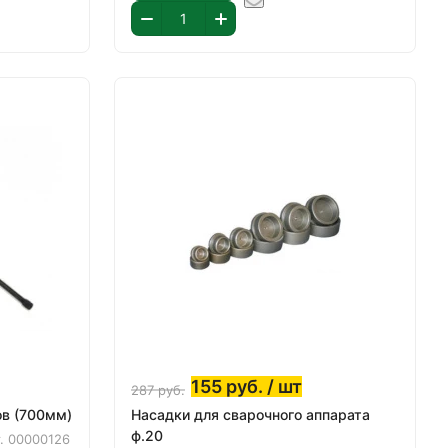
155
руб.
/ шт
287
руб.
ов (700мм)
Насадки для сварочного аппарата
ф.20
т.
00000126