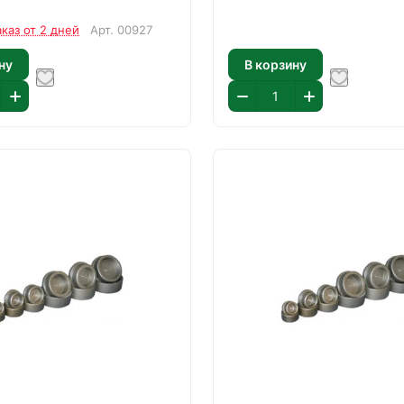
аказ от 2 дней
Арт.
00927
ну
В корзину