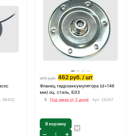
462
руб.
/ шт
475
руб.
асос
Фланец гидроаккумулятора (d=146
мм) оц. сталь, БЭЗ
т.
96432
5
Под заказ от 2 дней
Арт.
26357
В корзину