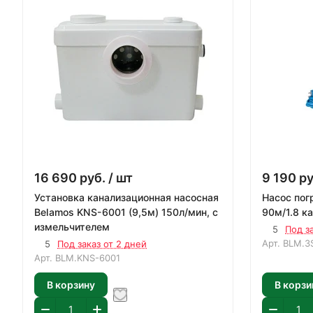
16 690
руб.
/ шт
9 190
ру
Установка канализационная насосная
Насос пог
Belamos KNS-6001 (9,5м) 150л/мин, с
90м/1.8 к
измельчителем
5
Под з
Арт.
BLM.3S
5
Под заказ от 2 дней
Арт.
BLM.KNS-6001
В корзину
В корзи