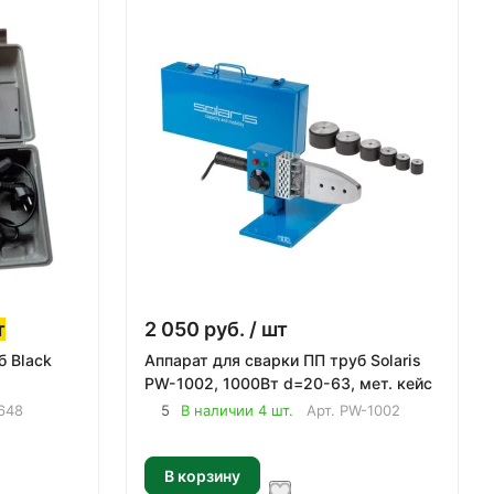
т
2 050
руб.
/ шт
б Black
Аппарат для сварки ПП труб Solaris
PW-1002, 1000Вт d=20-63, мет. кейс
648
5
В наличии 4 шт.
Арт.
PW-1002
В корзину