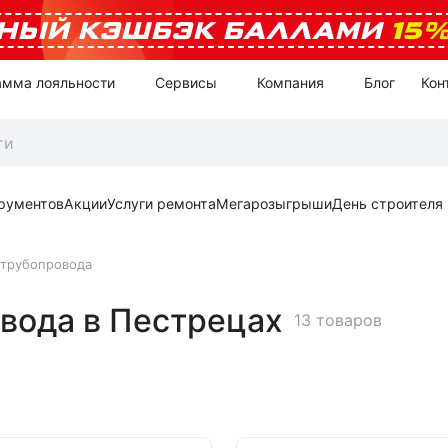
НЫЙ КЭШБЭК БАЛЛАМИ
15
амма лояльности
Сервисы
Компания
Блог
Кон
рументов
Акции
Услуги ремонта
Мегарозыгрыши
День строителя
 трубопровода
вода в Пестрецах
13 товаров