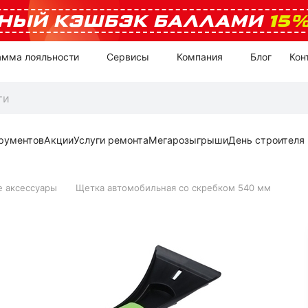
НЫЙ КЭШБЭК БАЛЛАМИ
15
амма лояльности
Сервисы
Компания
Блог
Кон
рументов
Акции
Услуги ремонта
Мегарозыгрыши
День строителя
 аксессуары
Щетка автомобильная со скребком 540 мм