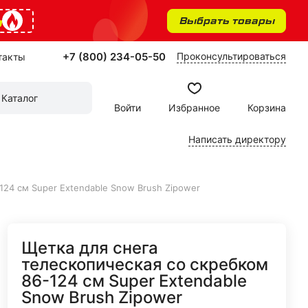
%
Выбрать товары
+7 (800) 234-05-50
Проконсультироваться
такты
Каталог
Войти
Избранное
Корзина
Написать директору
124 см Super Extendable Snow Brush Zipower
Щетка для снега
телескопическая со скребком
86-124 см Super Extendable
Snow Brush Zipower