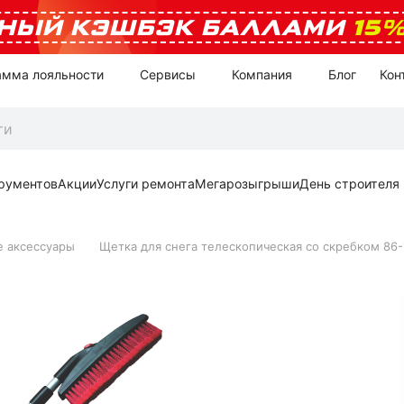
НЫЙ КЭШБЭК БАЛЛАМИ
15
амма лояльности
Сервисы
Компания
Блог
Кон
рументов
Акции
Услуги ремонта
Мегарозыгрыши
День строителя
 аксессуары
Щетка для снега телескопическая со скребком 86-